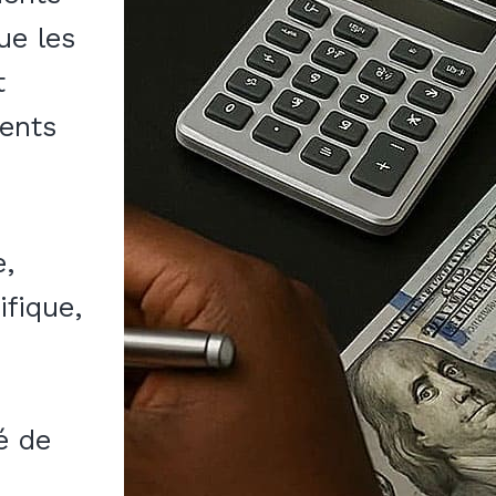
ue les
t
gents
e,
ifique,
é de