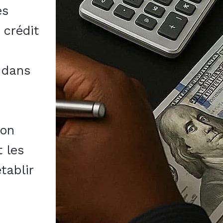
es
 crédit
 dans
ion
t les
tablir