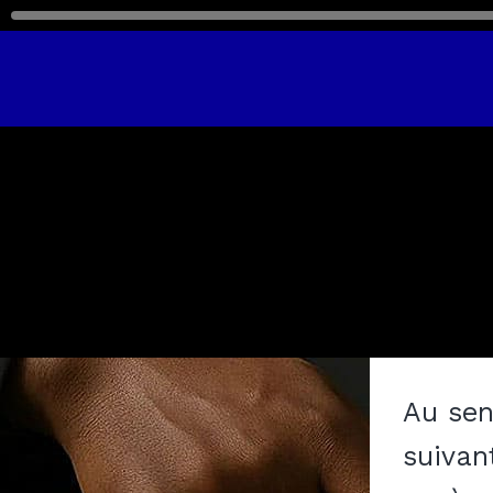
Aller
au
contenu
Au sen
suivant