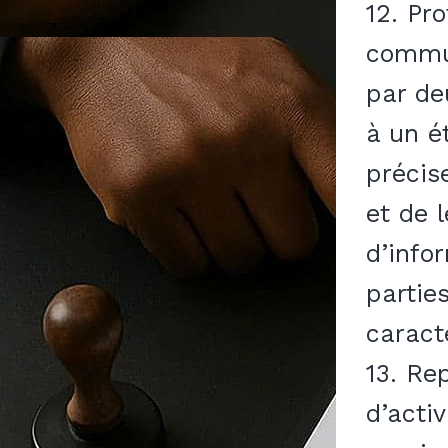
12. Pr
commun
par de
à un é
précis
et de 
d’info
parties
caract
13. Re
d’acti