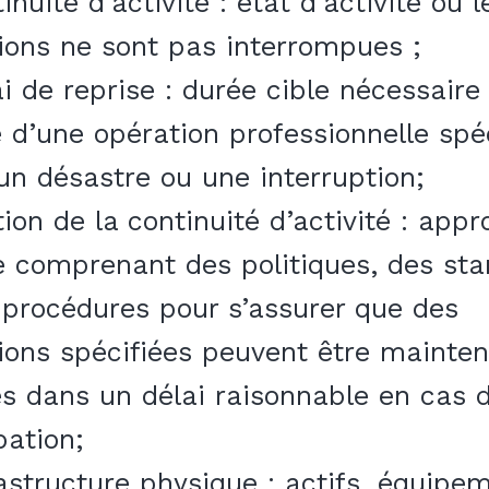
inuité d’activité : état d’activité où l
ions ne sont pas interrompues ;
ai de reprise : durée cible nécessaire 
e d’une opération professionnelle spé
un désastre ou une interruption;
tion de la continuité d’activité : app
e comprenant des politiques, des st
 procédures pour s’assurer que des
ions spécifiées peuvent être mainte
es dans un délai raisonnable en cas 
bation;
rastructure physique : actifs, équipe