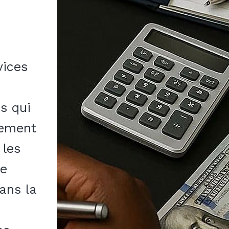
vices
us qui
vement
 les
de
dans la