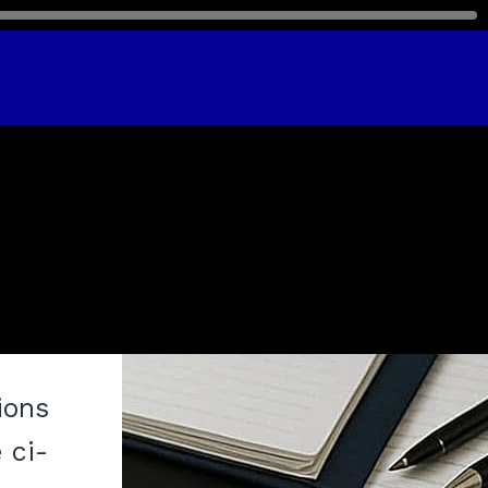
ions
 ci-