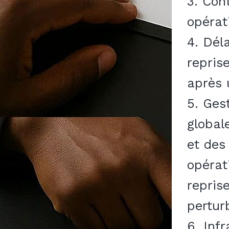
3. Cont
opérat
4. Dél
repris
après 
5. Ges
global
et des
opérat
repris
pertur
6. Inf