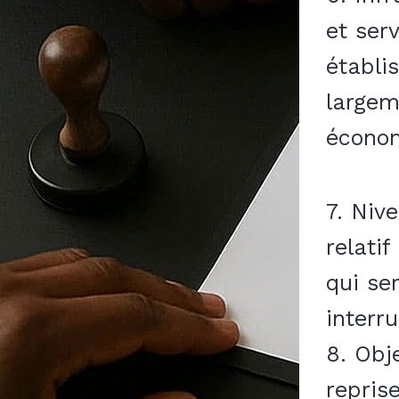
et ser
établi
largem
écono
7. Niv
relati
qui se
interru
8. Obj
repris