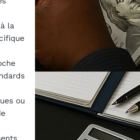
es
à la
cifique
roche
andards
nues ou
de
ments